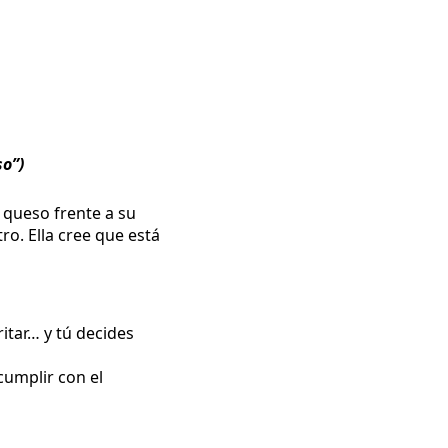
so”)
queso frente a su
o. Ella cree que está
itar… y tú decides
cumplir con el