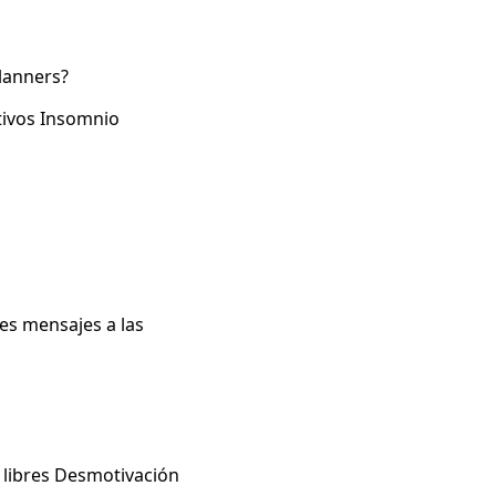
lanners?
tivos Insomnio
es mensajes a las
s libres Desmotivación