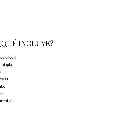
¿QUÉ INCLUYE?
eo o local.
rategia.
o.
bidas.
nto.
ano.
ncentivos